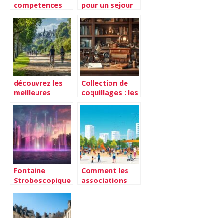
competences
pour un sejour
en marketing
inoubliable en
digital avec une
camping en
formation sea a
corse
nantes
découvrez les
Collection de
meilleures
coquillages : les
options de
plus belles
location de vélo
pièces de
sur angers pour
Méditerranée
vos balades
Fontaine
Comment les
Stroboscopique
associations
: Comment
réinventent la
l’Illusion
vie collective et
Optique
sociale