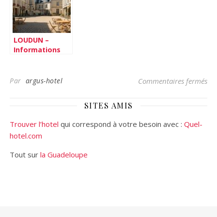
Transforme
aujourd’hui
l’Eau en Œuvre
d’Art
Hypnotique
LOUDUN –
Informations
pratiques –
Hotels –
Restaurants –
sur
Par
argus-hotel
Commentaires fermés
Services – Mon
Guide Tourisme
SITES AMIS
: châteaux,
abbayes et
Trouver l’hotel
qui correspond à votre besoin avec :
Quel-
villages
hotel.com
médiévaux à
proximité
Tout sur
la Guadeloupe