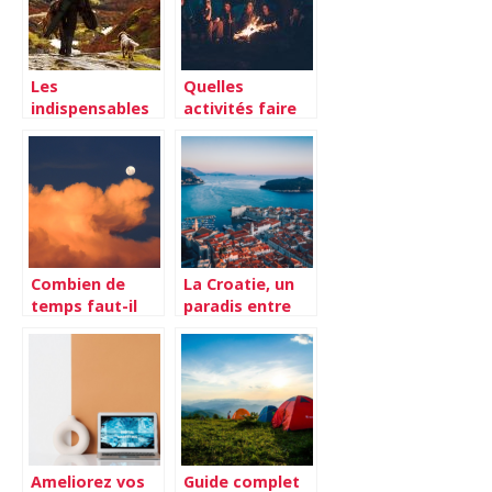
Les
Quelles
indispensables
activités faire
lorsque l’on
pour les
veut chasser
vacances ?
Combien de
La Croatie, un
temps faut-il
paradis entre
pour aller sur la
terre et mer
Lune ?
pour des
vacances en
famille
Ameliorez vos
Guide complet